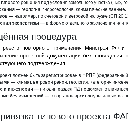
ипового решения под условия земельного участка (ПЗУ, гео
скания
— геология, гидрогеология, климатические данные.
вов
— например, по снеговой и ветровой нагрузке (СП 20.1
ения экспертизы
— в форме отдельного заключения или т
щённая процедура
 реестр повторного применения Минстроя РФ и п
рмление проектной документации без проведения п
етствующего подтверждения.
оект должен быть зарегистрирован в ФРПР (федеральный 
ными
— климат, ветровой район, геология, категория инжен
ве и инженерии
— ни один раздел ПД не должен отличаться
ние без изменений
— от органов архитектуры или через 
привязка типового проекта ФА